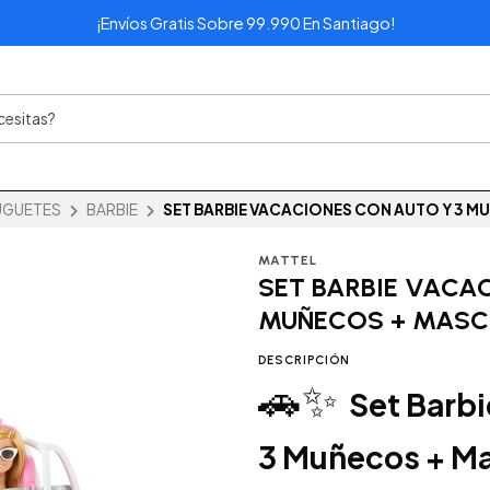
¡Envíos Gratis Sobre 99.990 En Santiago!
UGUETES
BARBIE
SET BARBIE VACACIONES CON AUTO Y 3 
MATTEL
SET BARBIE VACA
MUÑECOS + MAS
DESCRIPCIÓN
🚗✨
Set Barbi
3 Muñecos + M