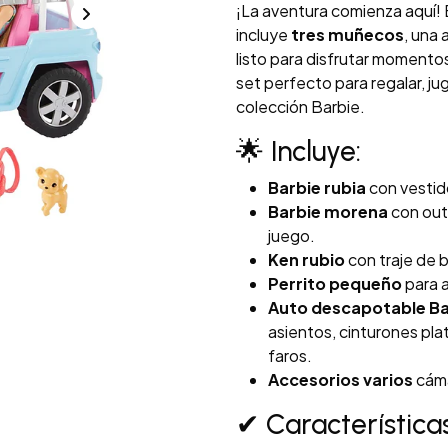
¡La aventura comienza aquí!
incluye
tres muñecos
, una
listo para disfrutar momentos
set perfecto para regalar, ju
colección Barbie.
🌟 Incluye:
Barbie rubia
con vestido
Barbie morena
con out
juego.
Ken rubio
con traje de
Perrito pequeño
para 
Auto descapotable Ba
asientos, cinturones plat
faros.
Accesorios varios
cáma
✔ Característica