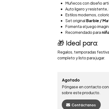
Muñecos con diseño arti
Auto ligero y resistente, 
Estilos modernos, colori
Set original
Barbie / Ma
Fomenta el juego imaginat
Recomendado para
niñ
🎁 Ideal para:
Regalos, temporadas festivas
completo y listo para jugar.
Agotado
Póngase en contacto con 
sobre este producto.
Contáctanos