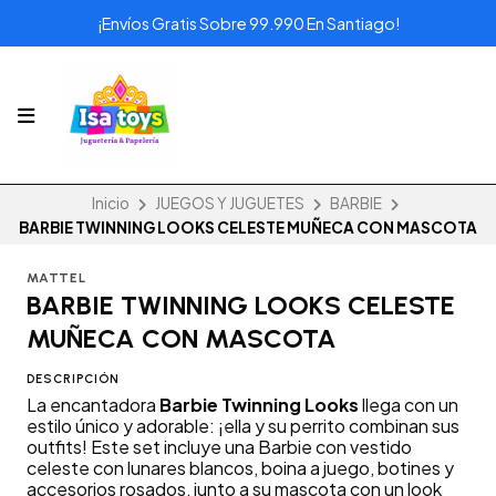
¡Envíos Gratis Sobre 99.990 En Santiago!
Inicio
JUEGOS Y JUGUETES
BARBIE
BARBIE TWINNING LOOKS CELESTE MUÑECA CON MASCOTA
MATTEL
BARBIE TWINNING LOOKS CELESTE
MUÑECA CON MASCOTA
DESCRIPCIÓN
La encantadora
Barbie Twinning Looks
llega con un
estilo único y adorable: ¡ella y su perrito combinan sus
outfits! Este set incluye una Barbie con vestido
celeste con lunares blancos, boina a juego, botines y
accesorios rosados, junto a su mascota con un look