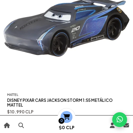
MATTEL
DISNEY PIXAR CARS JACKSON STORM 1:55 METÁLICO
MATTEL
$10.990 CLP
0
Agregar
$0 CLP