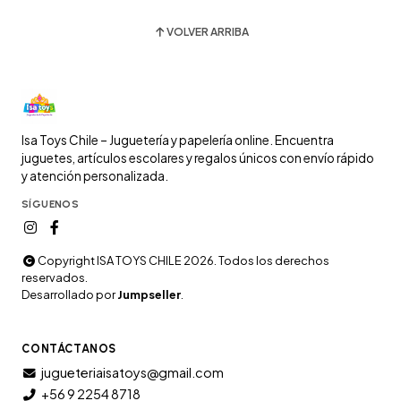
VOLVER ARRIBA
Isa Toys Chile – Juguetería y papelería online. Encuentra
juguetes, artículos escolares y regalos únicos con envío rápido
y atención personalizada.
SÍGUENOS
Copyright ISA TOYS CHILE 2026. Todos los derechos
reservados.
Desarrollado por
Jumpseller
.
CONTÁCTANOS
jugueteriaisatoys@gmail.com
+56 9 2254 8718