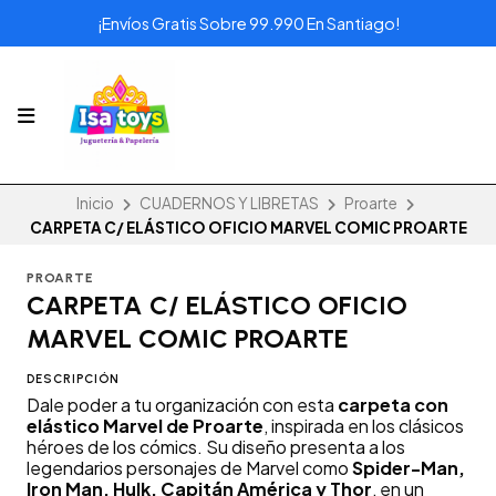
¡Envíos Gratis Sobre 99.990 En Santiago!
Inicio
CUADERNOS Y LIBRETAS
Proarte
CARPETA C/ ELÁSTICO OFICIO MARVEL COMIC PROARTE
PROARTE
CARPETA C/ ELÁSTICO OFICIO
MARVEL COMIC PROARTE
DESCRIPCIÓN
Dale poder a tu organización con esta
carpeta con
elástico Marvel de Proarte
, inspirada en los clásicos
héroes de los cómics. Su diseño presenta a los
legendarios personajes de Marvel como
Spider-Man,
Iron Man, Hulk, Capitán América y Thor
, en un