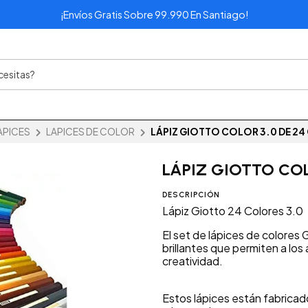
¡Envíos Gratis Sobre 99.990 En Santiago!
APICES
LAPICES DE COLOR
LÁPIZ GIOTTO COLOR 3.0 DE 2
LÁPIZ GIOTTO COL
DESCRIPCIÓN
Lápiz Giotto 24 Colores 3.0
El set de lápices de colores
brillantes que permiten a los 
creatividad.
Estos lápices están fabricad