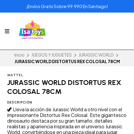
¡Envíos Gratis Sobre 99.990 En Santiago!
Inicio
JUEGOS Y JUGUETES
JURASSIC WORLD
JURASSIC WORLD DISTORTUS REX COLOSAL 78CM
MATTEL
JURASSIC WORLD DISTORTUS REX
COLOSAL 78CM
DESCRIPCIÓN
🦖 Lleva la acción de Jurassic World a otro nivel con el
impresionante Distortus Rex Colosal. Este gigantesco
dinosaurio destaca por su gran tamaño, detalles
realistas y apariencia inspirada en el universo Jurassic
World, convirtiéndose en una pieza ideal para jugar,