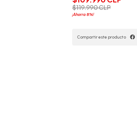
$119.990 CLP
8%
¡Ahorra
!
Compartir este producto