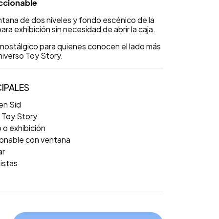
ccionable
tana de dos niveles y fondo escénico de la
ra exhibición sin necesidad de abrir la caja.
 y nostálgico para quienes conocen el lado más
universo Toy Story.
IPALES
 en Sid
 Toy Story
 o exhibición
onable con ventana
ar
nistas