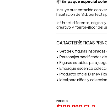
📦
Empaque especial cole
Incluye presentación con ven
habitación de Sid, perfecta pa
✨ Un set diferente, original
creativo y “terror-ífico” del 
CARACTERÍSTICAS PRINC
• Set de 8 figuras inspiradas
• Personajes modificados de
• Figuras estables para juego
• Empaque escénico colecci
• Producto oficial Disney Pix
• Ideal para niños y coleccio
PRECIO
$109.990 CLP