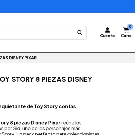
0
Cuenta
Carro
EZAS DISNEY PIXAR
TOY STORY 8 PIEZAS DISNEY
nquietante de Toy Story con las
tory 8 piezas Disney Pixar
reúne los
s por Sid, uno de los personajes más
y Story. Un pack perfecto para coleccionistas,