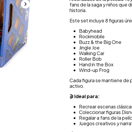
fans de la saga y niños que d
historia.
Este set incluye 8 figuras úni
Babyhead
Rockmobile
Buzz & the Big One
Jingle Joe
Walking Car
Roller Bob
Hand in the Box
Wind-up Frog
Cada figura se mantiene de pi
activo.
🎬
Ideal para:
Recrear escenas clásica
Coleccionar figuras Disn
Regalar a fans de la pelí
Juegos creativos y narra