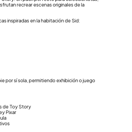
isfrutan recrear escenas originales de la
cas inspiradas en la habitación de Sid:
e por sí sola, permitiendo exhibición o juego
s de Toy Story
ey Pixar
cula
tivos