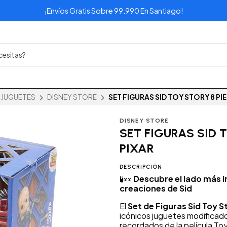
¡Envíos Gratis Sobre 99.990 En Santiago!
 JUGUETES
DISNEY STORE
SET FIGURAS SID TOY STORY 8 PI
DISNEY STORE
SET FIGURAS SID 
PIXAR
DESCRIPCIÓN
🧪👀
Descubre el lado más i
creaciones de Sid
El
Set de Figuras Sid Toy S
icónicos juguetes modificado
recordados de la película To