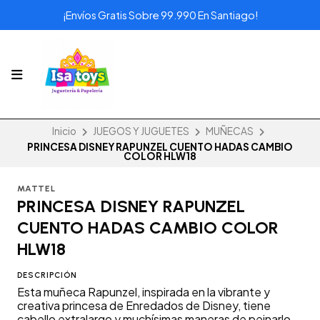
¡Envíos Gratis Sobre 99.990 En Santiago!
Inicio
JUEGOS Y JUGUETES
MUÑECAS
PRINCESA DISNEY RAPUNZEL CUENTO HADAS CAMBIO
COLOR HLW18
MATTEL
PRINCESA DISNEY RAPUNZEL
CUENTO HADAS CAMBIO COLOR
HLW18
DESCRIPCIÓN
Esta muñeca Rapunzel, inspirada en la vibrante y
creativa princesa de Enredados de Disney, tiene
cabello extralargo y muchísimas maneras de peinarlo.