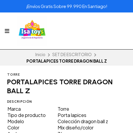
¡Envíos Gratis Sobre 99.990 En Santiago!
Inicio
SET DE ESCRITORIO
PORTALAPICES TORRE DRAGON BALL Z
TORRE
PORTALAPICES TORRE DRAGON
BALL Z
DESCRIPCIÓN
Marca
Torre
Tipo de producto
Porta lapices
Modelo
Colección dragon ball z
Color
Mix diseño/color