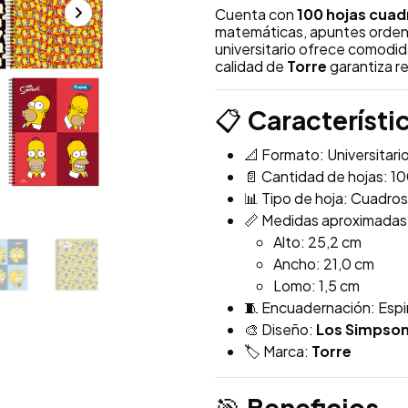
Cuenta con
100 hojas cuad
matemáticas, apuntes orden
universitario ofrece comodida
calidad de
Torre
garantiza re
Característi
📋
📐 Formato: Universitari
📄 Cantidad de hojas: 1
📊 Tipo de hoja: Cuadro
📏 Medidas aproximadas
Alto: 25,2 cm
Ancho: 21,0 cm
Lomo: 1,5 cm
🧵 Encuadernación: Espir
🎨 Diseño:
Los Simpso
🏷️ Marca:
Torre
Beneficios