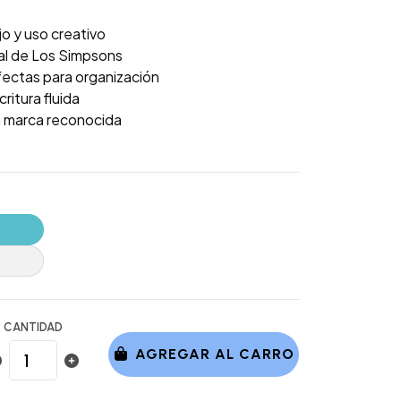
jo y uso creativo
nal de Los Simpsons
fectas para organización
ritura fluida
a marca reconocida
CANTIDAD
AGREGAR AL CARRO