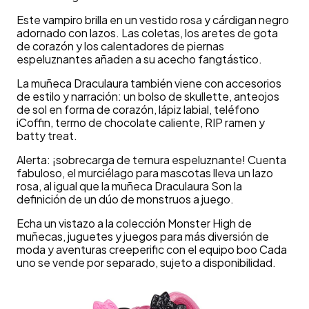
Este vampiro brilla en un vestido rosa y cárdigan negro
adornado con lazos. Las coletas, los aretes de gota
de corazón y los calentadores de piernas
espeluznantes añaden a su acecho fangtástico.
La muñeca Draculaura también viene con accesorios
de estilo y narración: un bolso de skullette, anteojos
de sol en forma de corazón, lápiz labial, teléfono
iCoffin, termo de chocolate caliente, RIP ramen y
batty treat.
Alerta: ¡sobrecarga de ternura espeluznante! Cuenta
fabuloso, el murciélago para mascotas lleva un lazo
rosa, al igual que la muñeca Draculaura Son la
definición de un dúo de monstruos a juego.
Echa un vistazo a la colección Monster High de
muñecas, juguetes y juegos para más diversión de
moda y aventuras creeperific con el equipo boo Cada
uno se vende por separado, sujeto a disponibilidad.