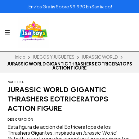
¡Envíos Gratis Sobre 99.990 En Santiago!
Inicio
JUEGOS Y JUGUETES
JURASSIC WORLD
JURASSIC WORLD GIGANTIC THRASHERS EOTRICERATOPS
ACTION FIGURE
MATTEL
JURASSIC WORLD GIGANTIC
THRASHERS EOTRICERATOPS
ACTION FIGURE
DESCRIPCIÓN
Esta figura de acción del Eotriceratops de los
Thrashers Gigantes, inspirada en
Jurassic World
Rebirth,
cuenta con dos espectaculares movimientos