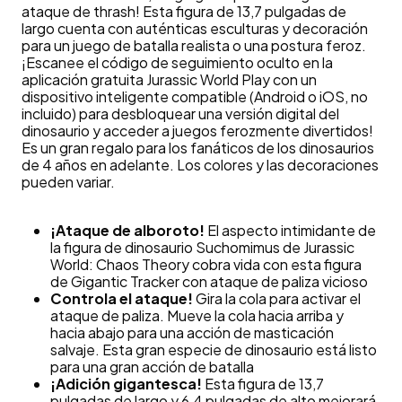
ataque de thrash! Esta figura de 13,7 pulgadas de
largo cuenta con auténticas esculturas y decoración
para un juego de batalla realista o una postura feroz.
¡Escanee el código de seguimiento oculto en la
aplicación gratuita Jurassic World Play con un
dispositivo inteligente compatible (Android o iOS, no
incluido) para desbloquear una versión digital del
dinosaurio y acceder a juegos ferozmente divertidos!
Es un gran regalo para los fanáticos de los dinosaurios
de 4 años en adelante. Los colores y las decoraciones
pueden variar.
¡Ataque de alboroto!
El aspecto intimidante de
la figura de dinosaurio Suchomimus de Jurassic
World: Chaos Theory cobra vida con esta figura
de Gigantic Tracker con ataque de paliza vicioso
Controla el ataque!
Gira la cola para activar el
ataque de paliza. Mueve la cola hacia arriba y
hacia abajo para una acción de masticación
salvaje. Esta gran especie de dinosaurio está listo
para una gran acción de batalla
¡Adición gigantesca!
Esta figura de 13,7
pulgadas de largo y 6,4 pulgadas de alto mejorará