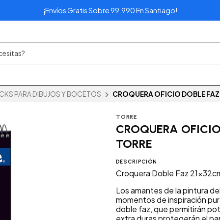
¡Envíos Gratis Sobre 99.990 En Santiago!
CKS PARA DIBUJOS Y BOCETOS
CROQUERA OFICIO DOBLE FAZ 2
TORRE
CROQUERA OFICIO 
TORRE
DESCRIPCIÓN
Croquera Doble Faz 21x32c
Los amantes de la pintura deb
momentos de inspiración pur
doble faz, que permitirán po
extra duras protegerán el pa