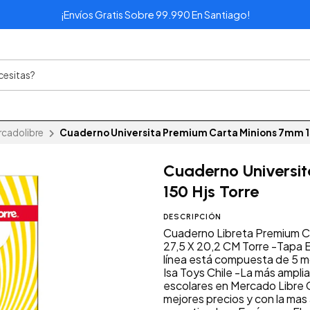
¡Envíos Gratis Sobre 99.990 En Santiago!
cadolibre
Cuaderno Universita Premium Carta Minions 7mm 15
Cuaderno Universi
150 Hjs Torre
DESCRIPCIÓN
Cuaderno Libreta Premium Ca
27,5 X 20,2 CM Torre -Tapa E
línea está compuesta de 5 m
Isa Toys Chile -La más amplia
escolares en Mercado Libre C
mejores precios y con la ma