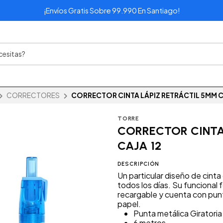
¡Envíos Gratis Sobre 99.990 En Santiago!
CORRECTORES
CORRECTOR CINTA LÁPIZ RETRÁCTIL 5MM C
TORRE
CORRECTOR CINTA
CAJA 12
DESCRIPCIÓN
Un particular diseño de cint
todos los días. Su funcional fo
recargable y cuenta con punta
papel.
Punta metálica Giratoria
6 metros