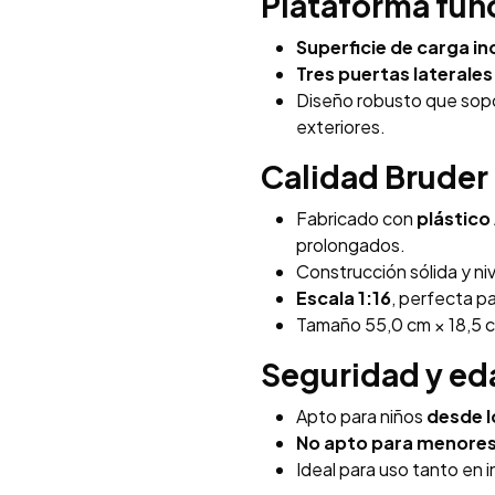
Plataforma fun
Superficie de carga in
Tres puertas laterales
Diseño robusto que sopor
exteriores.
Calidad Bruder
Fabricado con
plástico
prolongados.
Construcción sólida y ni
Escala 1:16
, perfecta p
Tamaño 55,0 cm × 18,5 
Seguridad y e
Apto para niños
desde l
No apto para menores
Ideal para uso tanto en i