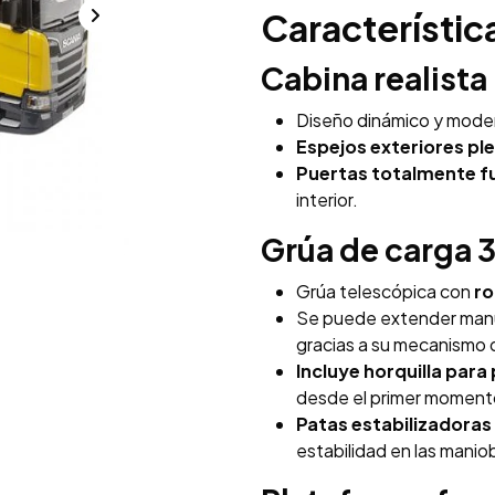
Característi
Cabina realista
Diseño dinámico y moder
Espejos exteriores pl
Puertas totalmente f
interior.
Grúa de carga 
Grúa telescópica con
ro
Se puede extender man
gracias a su mecanismo 
Incluye horquilla para
desde el primer moment
Patas estabilizadoras 
estabilidad en las manio