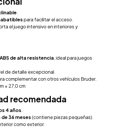
cional
clinable
.
 abatibles
para facilitar el acceso.
ta el juego intensivo en interiores y
 ABS de alta resistencia
, ideal para juegos
vel de detalle excepcional.
ara complementar con otros vehículos Bruder.
cm × 27,0 cm
dad recomendada
os 4 años
.
 de 36 meses
(contiene piezas pequeñas).
nterior como exterior.