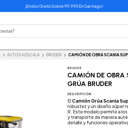
¡Envíos Gratis Sobre 99.990 En Santiago!
S
AUTOS A ESCALA
BRUDER
CAMIÓN DE OBRA SCANIA SUP
BRUDER
CAMIÓN DE OBRA 
GRÚA BRUDER
DESCRIPCIÓN
El
Camión Grúa Scania Sup
robustez y un diseño súper re
R. Este modelo permite a los
y transporte de manera autén
detalle y funciones operativa