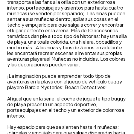
transporta a las fans a la orilla con un exterior rosa
intenso, portaequipajes y asientos para hasta cuatro
muñecas (se venden por separado). Las niñas pueden
sentar a sus muñecas dentro, apilar sus cosas en el
techo y empujarlo para que salga a correr y encontrar
el lugar perfecto en la arena. Más de 10 accesorios
temáticos dan pie a todo tipo de historias: hay una silla
de playa, una toalla colorida, una hielera, bocadillos y
mucho más. ¡A las niñas y fans de 3 años en adelante
les encantará recrear escenas e inventar sus propias
aventuras playeras! Muñecas no incluidas. Los colores
y las decoraciones pueden variar.
¡La imaginación puede emprender todo tipo de
aventuras en la playa con el juego de vehículo buggy
playero Barbie Mysteries: Beach Detectives!
Al igual que en la serie, el coche de juguete tipo buggy
de playa presenta un aspecto deportivo,
portaequipajes en el techo y un exterior de color rosa
intenso.
Hay espacio para que se sienten hasta 4 muñecas:
¡cárgalas y empújalo para que salgan disparadas hacia