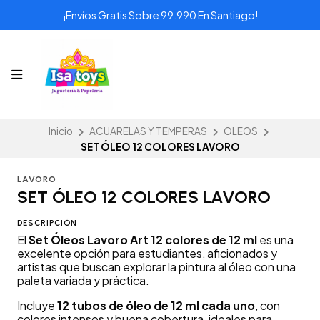
¡Envíos Gratis Sobre 99.990 En Santiago!
Inicio
ACUARELAS Y TEMPERAS
OLEOS
SET ÓLEO 12 COLORES LAVORO
LAVORO
SET ÓLEO 12 COLORES LAVORO
DESCRIPCIÓN
El
Set Óleos Lavoro Art 12 colores de 12 ml
es una
excelente opción para estudiantes, aficionados y
artistas que buscan explorar la pintura al óleo con una
paleta variada y práctica.
Incluye
12 tubos de óleo de 12 ml cada uno
, con
colores intensos y buena cobertura, ideales para