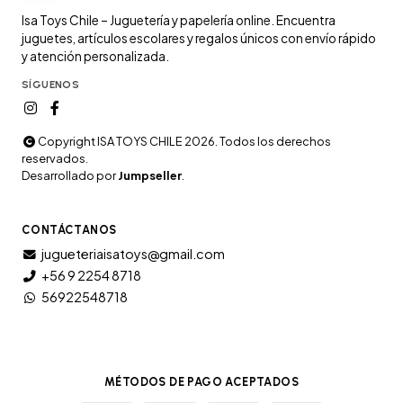
Isa Toys Chile – Juguetería y papelería online. Encuentra
juguetes, artículos escolares y regalos únicos con envío rápido
y atención personalizada.
SÍGUENOS
Copyright ISA TOYS CHILE 2026. Todos los derechos
reservados.
Desarrollado por
Jumpseller
.
CONTÁCTANOS
jugueteriaisatoys@gmail.com
+56 9 2254 8718
56922548718
MÉTODOS DE PAGO ACEPTADOS