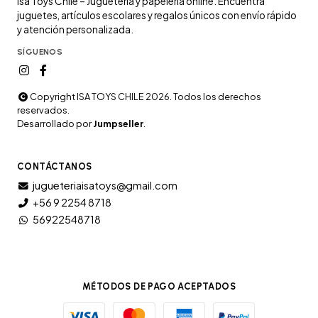
Isa Toys Chile – Juguetería y papelería online. Encuentra
juguetes, artículos escolares y regalos únicos con envío rápido
y atención personalizada.
SÍGUENOS
Copyright ISA TOYS CHILE 2026. Todos los derechos
reservados.
Desarrollado por
Jumpseller
.
CONTÁCTANOS
jugueteriaisatoys@gmail.com
+56 9 2254 8718
56922548718
MÉTODOS DE PAGO ACEPTADOS