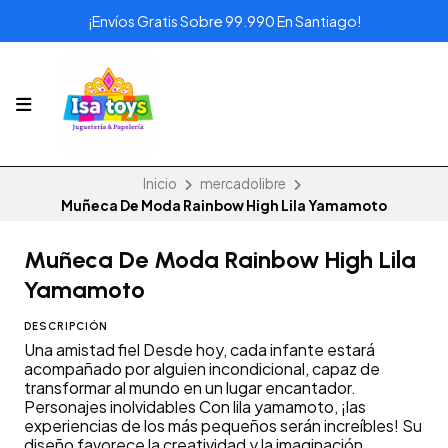
¡Envíos Gratis Sobre 99.990 En Santiago!
Inicio
mercadolibre
Muñeca De Moda Rainbow High Lila Yamamoto
Muñeca De Moda Rainbow High Lila
Yamamoto
DESCRIPCIÓN
Una amistad fiel Desde hoy, cada infante estará
acompañado por alguien incondicional, capaz de
transformar al mundo en un lugar encantador.
Personajes inolvidables Con lila yamamoto, ¡las
experiencias de los más pequeños serán increíbles! Su
diseño favorece la creatividad y la imaginación.