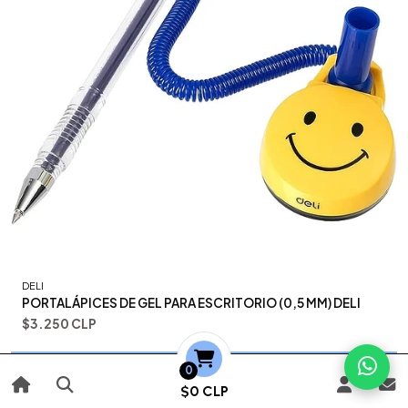
DELI
PORTALÁPICES DE GEL PARA ESCRITORIO (0,5 MM) DELI
$3.250 CLP
Agregar
0
$0 CLP
Añadido