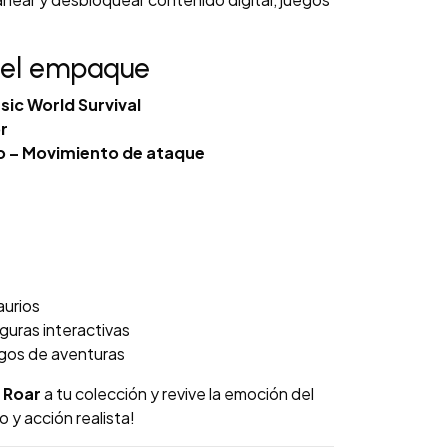
del empaque
ssic World Survival
r
o – Movimiento de ataque
aurios
iguras interactivas
gos de aventuras
 Roar
a tu colección y revive la emoción del
o y acción realista!