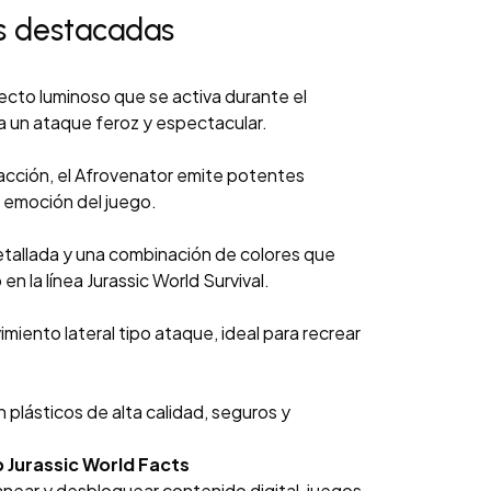
s destacadas
fecto luminoso que se activa durante el
a un ataque feroz y espectacular.
 acción, el Afrovenator emite potentes
 emoción del juego.
etallada y una combinación de colores que
 en la línea Jurassic World Survival.
miento lateral tipo ataque, ideal para recrear
 plásticos de alta calidad, seguros y
 Jurassic World Facts
near y desbloquear contenido digital, juegos