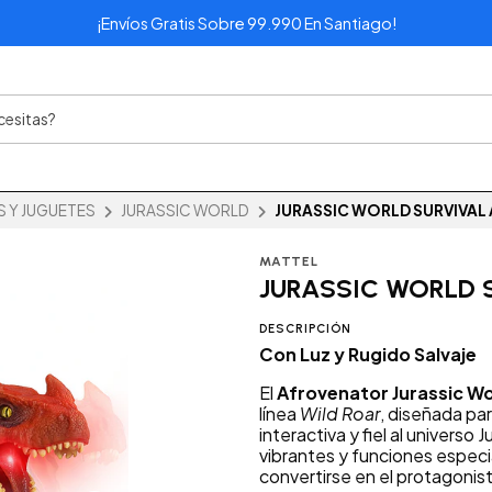
¡Envíos Gratis Sobre 99.990 En Santiago!
 Y JUGUETES
JURASSIC WORLD
JURASSIC WORLD SURVIVA
MATTEL
JURASSIC WORLD 
DESCRIPCIÓN
Con Luz y Rugido Salvaje
El
Afrovenator Jurassic Wo
línea
Wild Roar
, diseñada pa
interactiva y fiel al universo 
vibrantes y funciones especia
convertirse en el protagonis