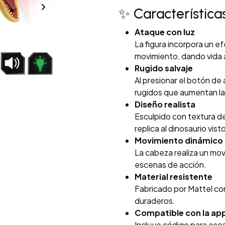
✨ Característica
Ataque con luz
La figura incorpora un e
movimiento, dando vida 
Rugido salvaje
Al presionar el botón de
rugidos que aumentan la
Diseño realista
Esculpido con textura d
replica al dinosaurio visto
Movimiento dinámico
La cabeza realiza un movi
escenas de acción.
Material resistente
Fabricado por Mattel con
duraderos.
Compatible con la app
Incluye código para esca