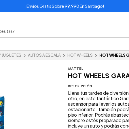
¡Envíos Gratis Sobre 99.990 En Santiago!
Y JUGUETES
AUTOS A ESCALA
HOT WHEELS
HOT WHEELS 
MATTEL
HOT WHEELS GAR
DESCRIPCIÓN
Llena tus tardes de diversión
otro, en este fantástico Gara
ascensor para llevar los auto
estacionarte. También podrás
piso inferior. Podrás abaste
siempre estés preparado para
incluye un auto y podrás co