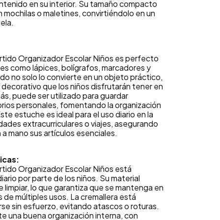
ontenido en su interior. Su tamaño compacto
n mochilas o maletines, convirtiéndolo en un
ela.
rtido Organizador Escolar Niños es perfecto
res como lápices, bolígrafos, marcadores y
do no solo lo convierte en un objeto práctico,
decorativo que los niños disfrutarán tener en
ás, puede ser utilizado para guardar
ios personales, fomentando la organización
e estuche es ideal para el uso diario en la
idades extracurriculares o viajes, asegurando
 a mano sus artículos esenciales.
icas:
rtido Organizador Escolar Niños está
diario por parte de los niños. Su material
de limpiar, lo que garantiza que se mantenga en
de múltiples usos. La cremallera está
rse sin esfuerzo, evitando atascos o roturas.
te una buena organización interna, con