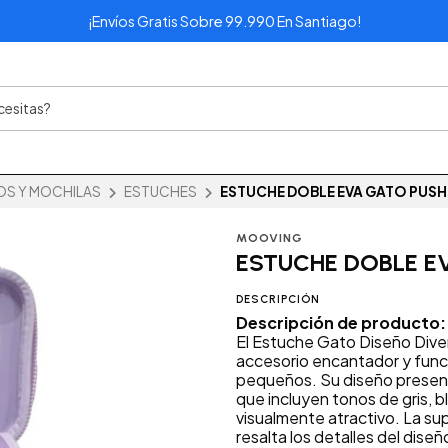
¡Envíos Gratis Sobre 99.990 En Santiago!
OS Y MOCHILAS
ESTUCHES
ESTUCHE DOBLE EVA GATO PUS
MOOVING
ESTUCHE DOBLE E
DESCRIPCIÓN
Descripción de producto:
El Estuche Gato Diseño Dive
accesorio encantador y funci
pequeños. Su diseño present
que incluyen tonos de gris, b
visualmente atractivo. La su
resalta los detalles del dis