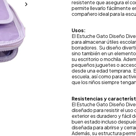
resistente que asegura el c
permite llevarlo fácilmente e
compañero ideal para la escu
Usos:
El Estuche Gato Diseño Dive
para almacenar útiles escola
borradores. Su diseño diverti
sino también en un elemento 
su escritorio o mochila. Adem
pequeños juguetes o accesor
desde una edad temprana. Est
escuela, así como para activ
que los niños siempre tengan
Resistencias y característ
El Estuche Gato Diseño Dive
diseñado para resistir el uso 
exterior es duradero y fácil 
buen estado incluso después 
diseñada para abrirse y cerra
Además, su estructura permi