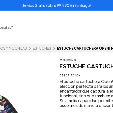
¡Envíos Gratis Sobre 99.990 En Santiago!
OS Y MOCHILAS
ESTUCHES
ESTUCHE CARTUCHERA OPEN! M
MOOVING
ESTUCHE CARTUCH
DESCRIPCIÓN
El estuche cartuchera Open!
elección perfecta para los a
encantador que captura la es
funcional, sino que también a
Su amplia capacidad permite o
escolares de manera eficient