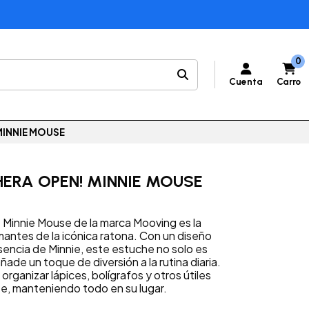
0
Cuenta
Carro
INNIE MOUSE
ERA OPEN! MINNIE MOUSE
 Minnie Mouse de la marca Mooving es la
mantes de la icónica ratona. Con un diseño
encia de Minnie, este estuche no solo es
ñade un toque de diversión a la rutina diaria.
rganizar lápices, bolígrafos y otros útiles
e, manteniendo todo en su lugar.