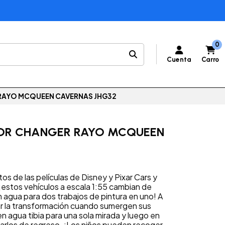
0
Cuenta
Carro
RAYO MCQUEEN CAVERNAS JHG32
LOR CHANGER RAYO MCQUEEN
s de las películas de Disney y Pixar Cars y
estos vehículos a escala 1:55 cambian de
agua para dos trabajos de pintura en uno! A
ar la transformación cuando sumergen sus
n agua tibia para una sola mirada y luego en
iarlos de regreso. ¡Los niños pueden recoger