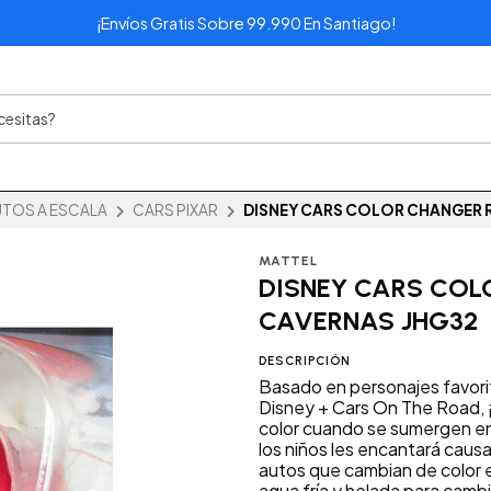
¡Envíos Gratis Sobre 99.990 En Santiago!
TOS A ESCALA
CARS PIXAR
DISNEY CARS COLOR CHANGER 
MATTEL
DISNEY CARS CO
CAVERNAS JHG32
DESCRIPCIÓN
Basado en personajes favorito
Disney + Cars On The Road, ¡
color cuando se sumergen en 
los niños les encantará caus
autos que cambian de color e
agua fría y helada para camb