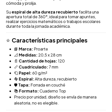
cómoda y prolija.
Su
espiral de alta dureza recubierto
facilita una
apertura total de 360°, ideal para tomar apuntes,
realizar ejercicios matemáticos o trabajos escolares
durante toda la jornada académica.
Características principales
⭐
📘
Marca:
Proarte
📐
Medidas:
20,5 x 28 cm
📄
Cantidad de hojas:
120
📏
Cuadriculado:
7 mm
🧻
Papel:
60 g/m²
🔄
Espiral:
Alta dureza, recubierto
🛡️
Tapa:
Forrada en couché
📚
Formato:
Cuaderno Top
Precio por unidad, diseño se envía de manera
aleatoria, no es elegible.