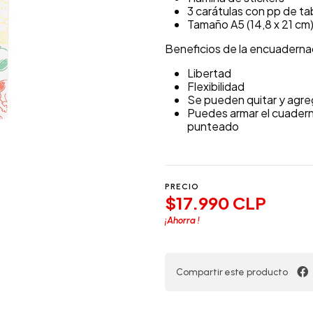
3 carátulas con pp de ta
Tamaño A5 (14,8 x 21 cm
Beneficios de la encuaderna
Libertad
Flexibilidad
Se pueden quitar y agreg
Puedes armar el cuaderno
punteado
PRECIO
$17.990 CLP
¡Ahorra
!
Compartir este producto