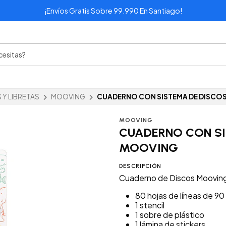
¡Envíos Gratis Sobre 99.990 En Santiago!
Y LIBRETAS
MOOVING
CUADERNO CON SISTEMA DE DISCO
MOOVING
CUADERNO CON S
MOOVING
DESCRIPCIÓN
Cuaderno de Discos Moovi
80 hojas de líneas de 90
1 stencil
1 sobre de plástico
1 lámina de stickers