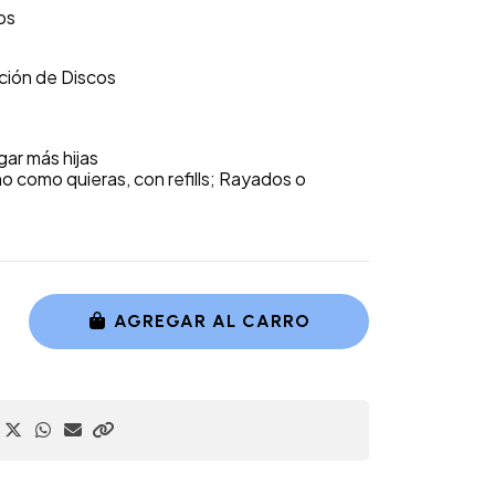
bs
)
ción de Discos
ar más hijas
 como quieras, con refills; Rayados o
AGREGAR AL CARRO