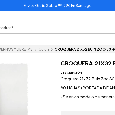
¡Envíos Gratis Sobre 99.990 En Santiago!
ERNOS Y LIBRETAS
Colon
CROQUERA 21X32 BUIN ZOO 80 
CROQUERA 21X32 
DESCRIPCIÓN
Croquera 21x32 Buin Zoo 80
80 HOJAS (PORTADA DE AN
-Se envia modelo de manera a