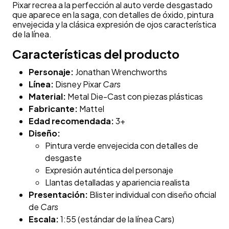
Pixar recrea a la perfección al auto verde desgastado
que aparece en la saga, con detalles de óxido, pintura
envejecida y la clásica expresión de ojos característica
de la línea.
Características del producto
Personaje:
Jonathan Wrenchworths
Línea:
Disney Pixar
Cars
Material:
Metal Die-Cast con piezas plásticas
Fabricante:
Mattel
Edad recomendada:
3+
Diseño:
Pintura verde envejecida con detalles de
desgaste
Expresión auténtica del personaje
Llantas detalladas y apariencia realista
Presentación:
Blister individual con diseño oficial
de
Cars
Escala:
1:55 (estándar de la línea Cars)