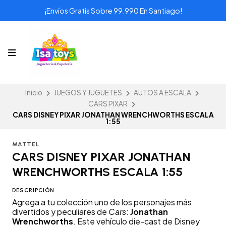
¡Envíos Gratis Sobre 99.990 En Santiago!
Inicio
JUEGOS Y JUGUETES
AUTOS A ESCALA
CARS PIXAR
CARS DISNEY PIXAR JONATHAN WRENCHWORTHS ESCALA
1:55
MATTEL
CARS DISNEY PIXAR JONATHAN
WRENCHWORTHS ESCALA 1:55
DESCRIPCIÓN
Agrega a tu colección uno de los personajes más
divertidos y peculiares de
Cars
:
Jonathan
Wrenchworths
. Este vehículo die-cast de Disney