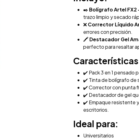
✒️
Bolígrafo Artel FX2 
trazo limpio y secado rá
❌
Corrector Líquido Ar
errores con precisión.
🖍
Destacador Gel Amar
perfecto para resaltar 
Característica
✔️ Pack 3 en 1 pensado p
✔️ Tinta de bolígrafo de 
✔️ Corrector con punta f
✔️ Destacador de gel que
✔️ Empaque resistente y 
escritorios.
Ideal para:
Universitarios