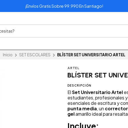
¡Envíos Gratis Sobre 99.990 En Santiago!
Inicio
SET ESCOLARES
BLÍSTER SET UNIVERSITARIO ARTEL
ARTEL
BLÍSTER SET UNIV
DESCRIPCIÓN
El
Set Universitario Artel
es
estudiantes, profesionales 
esenciales de escritura y cor
punta media
, un
corrector
gel
amarillo ideal para resalta
Incluye: