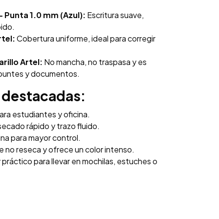
– Punta 1.0 mm (Azul):
Escritura suave,
pido.
tel:
Cobertura uniforme, ideal para corregir
illo Artel:
No mancha, no traspasa y es
apuntes y documentos.
s destacadas:
ara estudiantes y oficina.
secado rápido y trazo fluido.
ina para mayor control.
 no reseca y ofrece un color intenso.
práctico para llevar en mochilas, estuches o