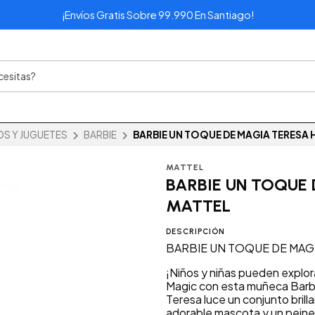
¡Envíos Gratis Sobre 99.990 En Santiago!
OS Y JUGUETES
BARBIE
BARBIE UN TOQUE DE MAGIA TERESA 
MATTEL
BARBIE UN TOQUE
MATTEL
DESCRIPCIÓN
BARBIE UN TOQUE DE MAG
¡Niños y niñas pueden explor
Magic con esta muñeca Barbie
Teresa luce un conjunto brill
adorable mascota y un peine p