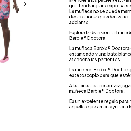
que tendrán para expresarse 
La muñeca no se puede manten
decoraciones pueden variar. 
adelante.
Explora la diversión del mun
Barbie® Doctora.
La muñeca Barbie® Doctora (
estampado y una bata blanca 
atender a los pacientes.
La muñeca Barbie® Doctora 
estetoscopio para que estén 
A las niñas les encantará juga
muñeca Barbie® Doctora.
Es un excelente regalo para 
aquellas que aman ayudar a l