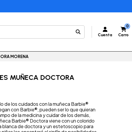
0
Cuenta
Carro
TORA MORENA
NES MUÑECA DOCTORA
ndo de los cuidados con la muñeca Barbie®
egan con Barbie®, pueden ser lo que quieran
ampo de la medicina y cuidar de los demás,
ñeca Barbie® Doctora viene con un colorido
 blanca de doctora y un estetoscopio para
 niñas les encantará el sinfín de posibilidades