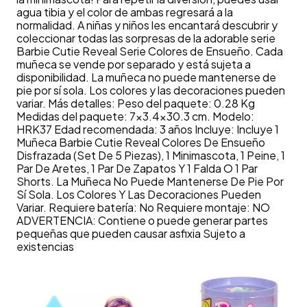
agua tibia y el color de ambas regresará a la
normalidad. A niñas y niños les encantará descubrir y
coleccionar todas las sorpresas de la adorable serie
Barbie Cutie Reveal Serie Colores de Ensueño. Cada
muñeca se vende por separado y está sujeta a
disponibilidad. La muñeca no puede mantenerse de
pie por sí sola. Los colores y las decoraciones pueden
variar. Más detalles: Peso del paquete: 0.28 Kg
Medidas del paquete: 7x3.4x30.3 cm. Modelo:
HRK37 Edad recomendada: 3 años Incluye: Incluye 1
Muñeca Barbie Cutie Reveal Colores De Ensueño
Disfrazada (Set De 5 Piezas), 1 Minimascota, 1 Peine, 1
Par De Aretes, 1 Par De Zapatos Y 1 Falda O 1 Par
Shorts. La Muñeca No Puede Mantenerse De Pie Por
Sí Sola. Los Colores Y Las Decoraciones Pueden
Variar. Requiere batería: No Requiere montaje: NO
ADVERTENCIA: Contiene o puede generar partes
pequeñas que pueden causar asfixia Sujeto a
existencias