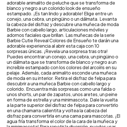
adorable animalito de peluche que se transforma de
blanco y negro a un colorido look de ensueño
estampado. ¡Es tan lindo y adorable! Elige entre un
conejo, una cebra, un pingüino o un dálmata. Levanta
la cabeza del disfraz y descubre una muñeca de moda
Barbie con cabello largo, articulaciones móviles y
adornos faciales que brillan. Las muñecas de la serie
Barbie Cutie Reveal Colores de Ensueño te darán una
adorable experiencia al abrir esta caja con 10
sorpresas únicas. ¡Revela una sorpresa tras otra!
Puedes encontrar un conejo, una cebra, un pingüino o
un dálmata que se transforma de blanco y negro a un
increíble estampado con los colores del arcoíris en su
pelaje. Además, cada animalito esconde una muñeca
de moda en su interior. Retira el disfraz de felpa para
descubrir a una muñeca Barbie con cabello largo y
colorido. Encuentra más sorpresas como una falda o
unos shorts, un par de zapatos, unos aretes, un peine
en forma de estrella y una minimascota. Dale la vuelta
a la parte superior del disfraz de felpa para convertirlo
en una chamarra calientita y voltea la cabeza del
disfraz para convertirla en una cama para mascotas. ¡El
agua fría transforma el color de la cara de la muñeca y
la minimascota! Para repetir la diversión, puedes usar