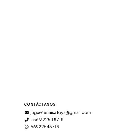
CONTÁCTANOS
jugueteriaisatoys@gmail.com
+56 9 2254 8718
56922548718