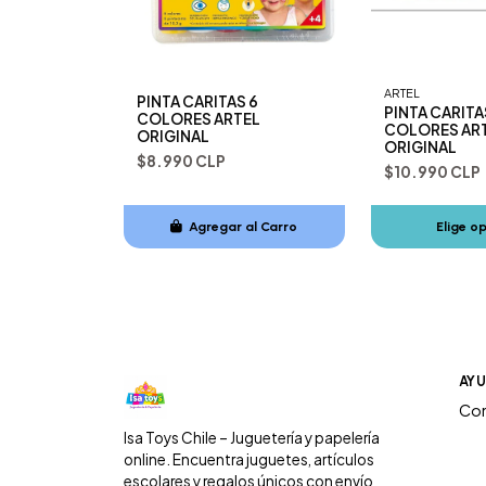
ARTEL
PINTA CARITAS 6
PINTA CARITA
COLORES ARTEL
COLORES AR
ORIGINAL
ORIGINAL
$8.990 CLP
$10.990 CLP
Agregar al Carro
Elige o
Añadido
AY
Co
Isa Toys Chile – Juguetería y papelería
online. Encuentra juguetes, artículos
escolares y regalos únicos con envío